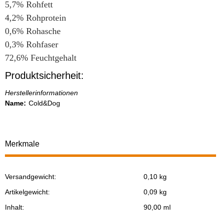
5,7% Rohfett
4,2% Rohprotein
0,6% Rohasche
0,3% Rohfaser
72,6% Feuchtgehalt
Produktsicherheit:
Herstellerinformationen
Name:
Cold&Dog
Merkmale
Versandgewicht:
0,10 kg
Produkteigenschaft
Wert
Artikelgewicht:
0,09
kg
Inhalt:
90,00 ml