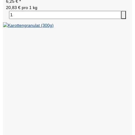
6,25 €
*
20,83 € pro 1 kg