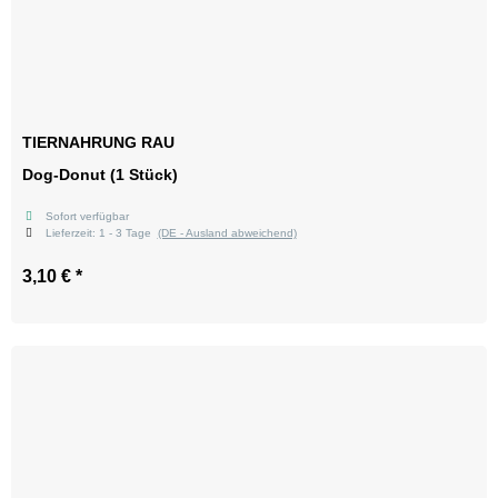
TIERNAHRUNG RAU
Dog-Donut (1 Stück)
Sofort verfügbar
Lieferzeit:
1 - 3 Tage
(DE - Ausland abweichend)
3,10 €
*