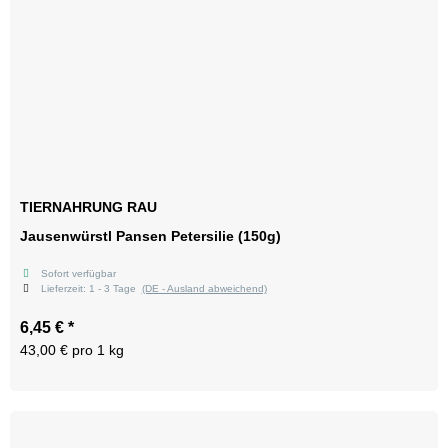
TIERNAHRUNG RAU
Jausenwürstl Pansen Petersilie (150g)
Sofort verfügbar
Lieferzeit:
1 - 3 Tage
(DE - Ausland abweichend)
6,45 €
*
43,00 € pro 1 kg