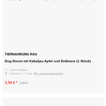
TIERNAHRUNG RAU
Dog-Donut mit Kabeljau Apfel und Erdbeere (1 Stück)
Sofort verfügbar
Lieferzeit:
1 - 3 Tage
(DE - Ausland abweichend)
3,59 €
*
3,99 €