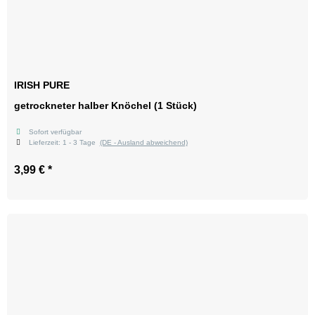
IRISH PURE
getrockneter halber Knöchel (1 Stück)
Sofort verfügbar
Lieferzeit:
1 - 3 Tage
(DE - Ausland abweichend)
3,99 €
*