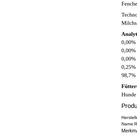
Fench
Techno
Milchs
Analyt
0,00% 
0,00% 
0,00% 
0,25%
98,7
Fütte
Hunde 
Produ
Herstel
Name:
R
Merkm