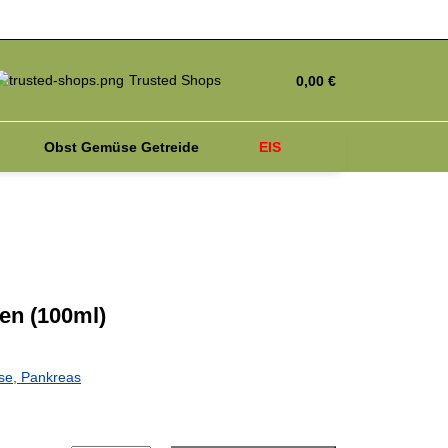
Trusted Shops
0,00 €
Obst Gemüse Getreide
EIS
iagnosetest
Parasiten
en (100ml)
se, Pankreas