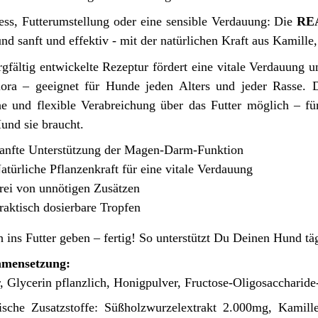
ess, Futterumstellung oder eine sensible Verdauung: Die
RE
nd sanft und effektiv - mit der natürlichen Kraft aus Kamil
rgfältig entwickelte Rezeptur fördert eine vitale Verdauung u
ora – geeignet für Hunde jeden Alters und jeder Rasse. D
he und flexible Verabreichung über das Futter möglich – fü
und sie braucht.
anfte Unterstützung der Magen-Darm-Funktion
atürliche Pflanzenkraft für eine vitale Verdauung
rei von unnötigen Zusätzen
raktisch dosierbare Tropfen
h ins Futter geben – fertig! So unterstützt Du Deinen Hund tä
mensetzung:
, Glycerin pflanzlich, Honigpulver, Fructose-Oligosaccharide
ische Zusatzstoffe: Süßholzwurzelextrakt 2.000mg, Kamill