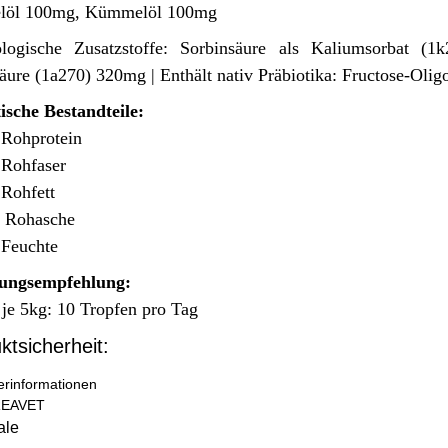
elöl 100mg, Kümmelöl 100mg
logische Zusatzstoffe: Sorbinsäure als Kaliumsorbat (
äure (1a270) 320mg | Enthält nativ Präbiotika: Fructose-Oli
ische Bestandteile:
Rohprotein
Rohfaser
Rohfett
Rohasche
%
Feuchte
rungsempfehlung:
je 5kg: 10 Tropfen pro Tag
ktsicherheit:
lerinformationen
EAVET
ale