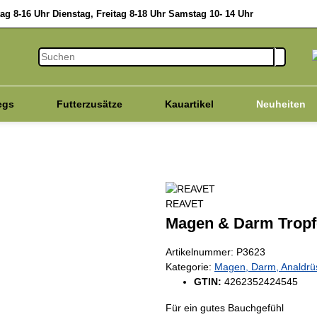
g 8-16 Uhr Dienstag, Freitag 8-18 Uhr Samstag 10- 14 Uhr
egs
Futterzusätze
Kauartikel
Neuheiten
Vitalpilze
Hanfprodukte
Katze
Schnell D
REAVET
Magen & Darm Tropf
Artikelnummer:
P3623
Kategorie:
Magen, Darm, Analdrü
GTIN:
4262352424545
Für ein gutes Bauchgefühl