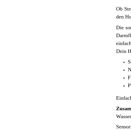
Ob Str
den Hu
Die so
Darmfl
einfac
Dein H
S
N
F
P
Einfac
Zusam
Wasser
Sensor