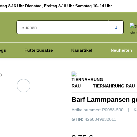
ag 8-16 Uhr Dienstag, Freitag 8-18 Uhr Samstag 10- 14 Uhr
egs
Futterzusätze
Kauartikel
Neuheiten
Vitalpilze
Hanfprodukte
Katze
Schnell D
TIERNAHRUNG RAU
Barf Lammpansen ge
Artikelnummer:
P0088-500
K
GTIN:
4260349932011