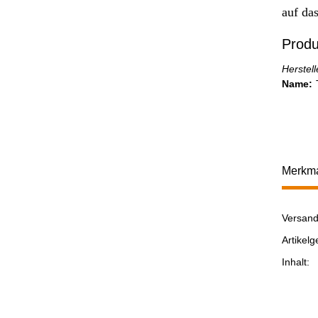
auf da
Produ
Herstel
Name:
Merkm
Versand
Prod
Wert
Artikelg
Inhalt: