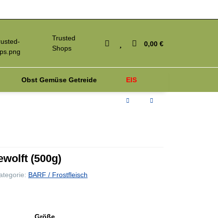
Trusted
0,00 €
Shops
Obst Gemüse Getreide
EIS
iagnosetest
Parasiten
wolft (500g)
ategorie:
BARF / Frostfleisch
Größe