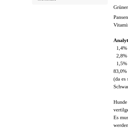
Grüne
Pansen
Vitamin
Analyt
1,4% 
2,8%
1,5%
83,0% 
(da es
Schwa
Hunde 
vertilg
Es mus
werden