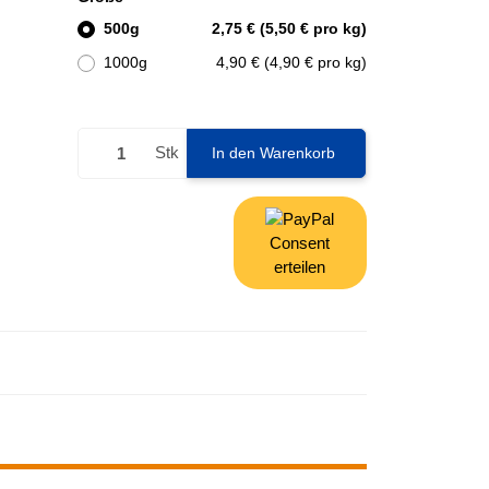
500g
2,75 € (5,50 € pro kg)
1000g
4,90 € (4,90 € pro kg)
Stk
In den Warenkorb
Consent
erteilen