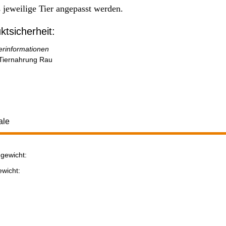
s jeweilige Tier angepasst werden.
ktsicherheit:
lerinformationen
Tiernahrung Rau
ale
gewicht:
ukteigenschaft
ewicht: