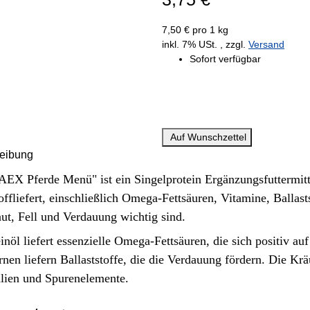
7,50 € pro 1 kg
inkl. 7% USt. , zzgl.
Versand
Sofort verfügbar
Auf Wunschzettel
eibung
AEX Pferde Menü" ist ein Singelprotein Ergänzungsfuttermit
offliefert, einschließlich Omega-Fettsäuren, Vitamine, Ballast
ut, Fell und Verdauung wichtig sind.
inöl liefert essenzielle Omega-Fettsäuren, die sich positiv a
rnen liefern Ballaststoffe, die die Verdauung fördern.
Die Kräu
lien und Spurenelemente.