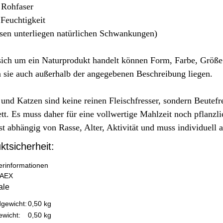
Rohfaser
Feuchtigkeit
sen unterliegen natürlichen Schwankungen)
sich um ein Naturprodukt handelt können Form, Farbe, Größe
 sie auch außerhalb der angegebenen Beschreibung liegen.
nd Katzen sind keine reinen Fleischfresser, sondern Beutefres
tt. Es muss daher für eine vollwertige Mahlzeit noch pflanz
st abhängig von Rasse, Alter, Aktivität und muss individuell 
ktsicherheit:
lerinformationen
AEX
ale
teigenschaft
gewicht:
0,50 kg
ewicht:
0,50
kg