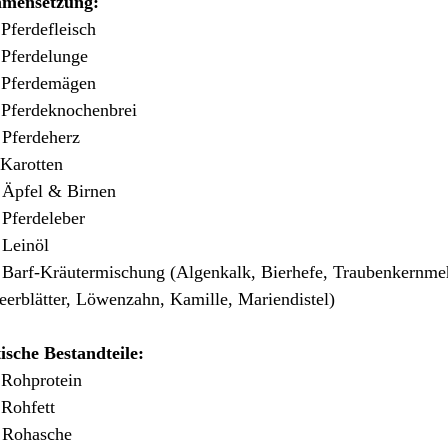
mensetzung:
Pferdefleisch
Pferdelunge
 Pferdemägen
Pferdeknochenbrei
Pferdeherz
Karotten
Äpfel & Birnen
ferdeleber
Leinöl
arf-Kräutermischung (Algenkalk, Bierhefe, Traubenkernmeh
erblätter, Löwenzahn, Kamille, Mariendistel)
ische Bestandteile:
 Rohprotein
% Rohfett
 Rohasche