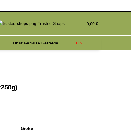
Trusted Shops
0,00 €
Obst Gemüse Getreide
EIS
iagnosetest
Parasiten
x250g)
Größe