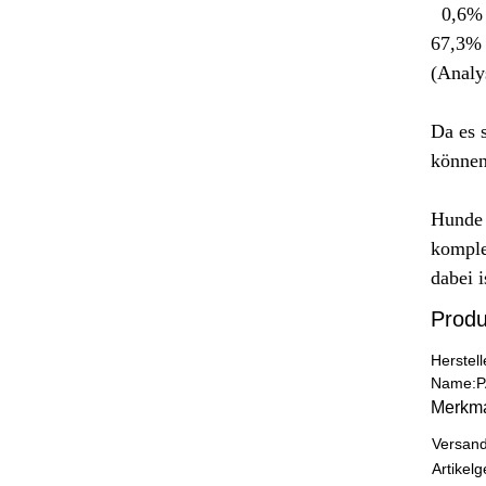
0,6% 
67,3% 
(
Analy
Da es 
können
Hunde u
komple
dabei i
Produ
Herstel
Name:
P
Merkm
Produk
Wert
Versand
Artikelg