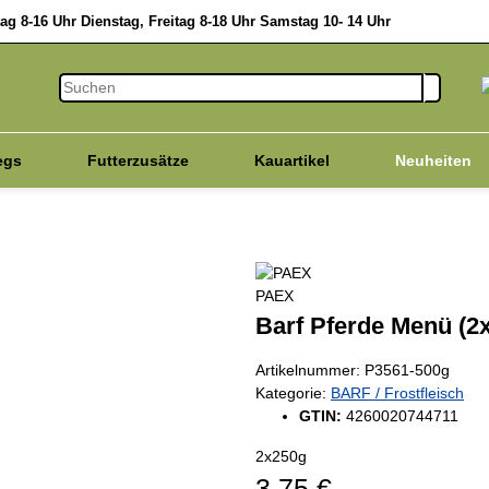
g 8-16 Uhr Dienstag, Freitag 8-18 Uhr Samstag 10- 14 Uhr
egs
Futterzusätze
Kauartikel
Neuheiten
Vitalpilze
Hanfprodukte
Katze
Schnell D
PAEX
Barf Pferde Menü (2
Artikelnummer:
P3561-500g
Kategorie:
BARF / Frostfleisch
GTIN:
4260020744711
2x250g
3,75 €