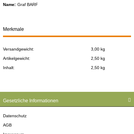
Name:
Graf BARF
Merkmale
Versandgewicht:
3,00 kg
Produkteigenschaft
Wert
Artikelgewicht:
2,50
kg
Inhalt:
2,50 kg
Gesetzliche Informationen
Datenschutz
AGB