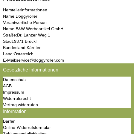
Herstellerinformationen
Name:
Doggyroller
Verantwortliche Person
Name:
B&W Werbeartikel GmbH
Straße:
Dr. Lanzer Weg 1
Stadt:
9371 Brückl
Bundesland:
Kärnten
Land:
Österreich
E-Mail:
service@doggyroller.com
Gesetzliche Informationen
Datenschutz
AGB
Impressum
Widerrufsrecht
Vertrag widerrufen
Information
Barfen
Online-Widerrufsformular
Zahlungsmöglichkeiten