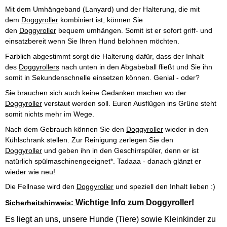
Mit dem Umhängeband (Lanyard) und der Halterung, die mit
dem
Doggyroller
kombiniert ist, können Sie
den
Doggyroller
bequem umhängen. Somit ist er sofort griff- und
einsatzbereit wenn Sie Ihren Hund belohnen möchten.
Farblich abgestimmt sorgt die Halterung dafür, dass der Inhalt
des
Doggyrollers
nach unten in den Abgabeball fließt und Sie ihn
somit in Sekundenschnelle einsetzen können. Genial - oder?
Sie brauchen sich auch keine Gedanken machen wo der
Doggyroller
verstaut werden soll. Euren Ausflügen ins Grüne steht
somit nichts mehr im Wege.
Nach dem Gebrauch können Sie den
Doggyroller
wieder in den
Kühlschrank stellen. Zur Reinigung zerlegen Sie den
Doggyroller
und geben ihn in den Geschirrspüler, denn er ist
natürlich spülmaschinengeeignet*. Tadaaa - danach glänzt er
wieder wie neu!
Die Fellnase wird den
Doggyroller
und speziell den Inhalt lieben :)
Wichtige Info zum Doggyroller!
Sicherheitshinweis:
Es liegt an uns, unsere Hunde (Tiere) sowie Kleinkinder zu