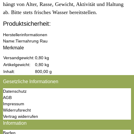
hängt von Alter, Rasse, Gewicht, Aktivität und Haltung
ab. Bitte stets frisches Wasser bereitstellen.
Produktsicherheit:
Herstellerinformationen
Name:
Tiernahrung Rau
Merkmale
Produkteigenschaft
Wert
Versandgewicht:
0,80 kg
Artikelgewicht:
0,80
kg
Inhalt:
800,00 g
Gesetzliche Informationen
Datenschutz
AGB
Impressum
Widerrufsrecht
Vertrag widerrufen
Information
Barfen