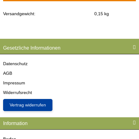
Versandgewicht:
0,15 kg
Produkteigenschaft
Wert
Gesetzliche Informationen
Datenschutz
AGB
Impressum
Widerrufsrecht
Vertrag widerrufen
Information
Barfen