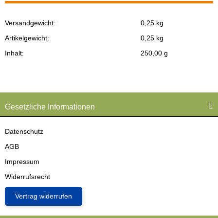
Versandgewicht:
0,25 kg
Produkteigenschaft
Wert
Artikelgewicht:
0,25
kg
Inhalt:
250,00 g
Gesetzliche Informationen
Datenschutz
AGB
Impressum
Widerrufsrecht
Vertrag widerrufen