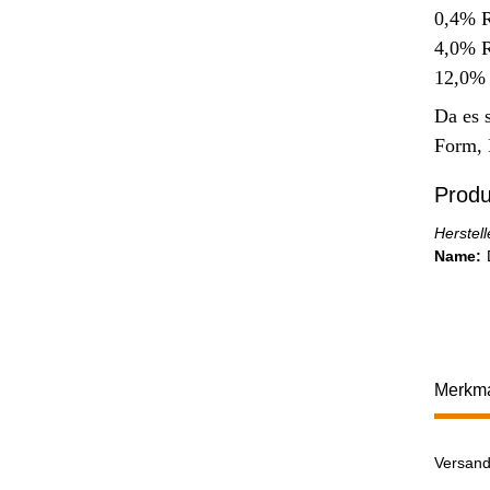
0,4% R
4,0% 
12,0% 
Da es 
Form, 
Produ
Herstel
Name:
Merkm
Versand
Prod
Wert