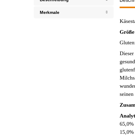
Beschr
Merkmale
Käsesta
Größe
Glutenf
Dieser 
gesund
glutenf
Milchs
wunder
seinen
Zusam
Analyt
65,0% 
15,0% 