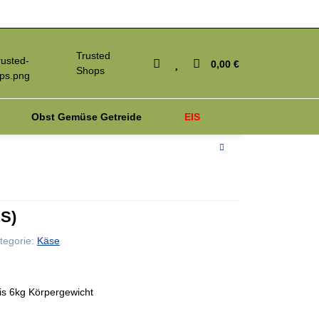
Trusted
0,00 €
Shops
Obst Gemüse Getreide
EIS
iagnosetest
Parasiten
S)
tegorie:
Käse
is 6kg Körpergewicht