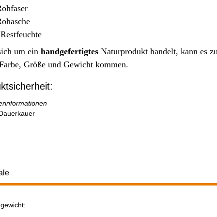
ohfaser
Rohasche
Restfeuchte
sich um ein
handgefertigtes
Naturprodukt handelt, kann es z
Farbe, Größe und Gewicht kommen.
ktsicherheit:
lerinformationen
Dauerkauer
ale
gewicht:
ukteigenschaft