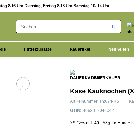
ag 8-16 Uhr Dienstag, Freitag 8-18 Uhr Samstag 10- 14 Uhr
egs
Futterzusätze
Kauartikel
Neuheiten
Vitalpilze
Hanfprodukte
Katze
Schnell D
DAUERKAUER
Käse Kauknochen (X
Artikelnummer:
P2674-XS
Ka
GTIN:
4062817046042
XS Gewicht: 40 - 53g für Hunde b