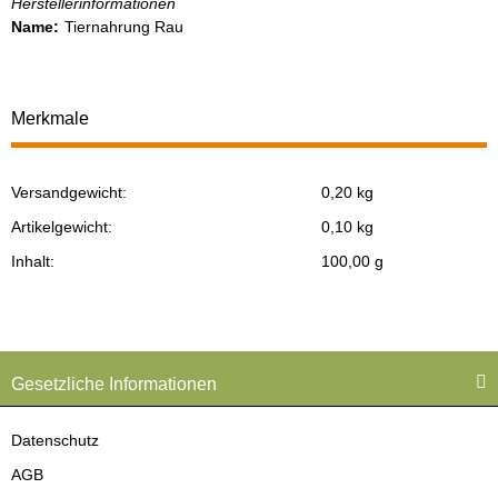
Herstellerinformationen
Name:
Tiernahrung Rau
Merkmale
Versandgewicht:
0,20 kg
Produkteigenschaft
Wert
Artikelgewicht:
0,10
kg
Inhalt:
100,00 g
Gesetzliche Informationen
Datenschutz
AGB