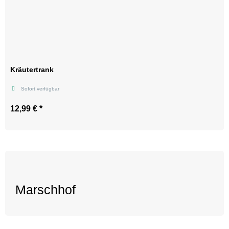
Kräutertrank
Sofort verfügbar
12,99 €
*
Sorte
Gelassenheit
12,99 € (216,50 € pro kg)
Gelenkwohl
12,99 € (216,50 € pro kg)
Magenwohl
12,99 € (216,50 € pro kg)
Marschhof