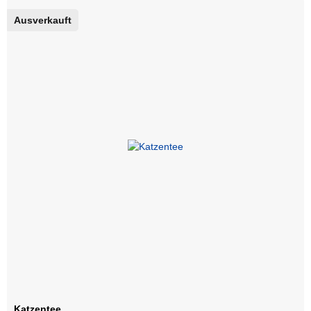
Atemfrisch
3,49 €
Ausverkauft
Magenwohl
3,49 €
Katzentee