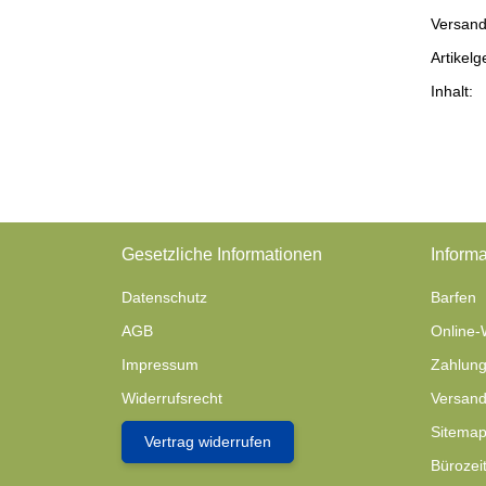
Versand
Prod
Wert
Artikelg
Inhalt:
Gesetzliche Informationen
Informa
Datenschutz
Barfen
AGB
Online-
Impressum
Zahlung
Widerrufsrecht
Versand
Sitema
Vertrag widerrufen
Bürozei