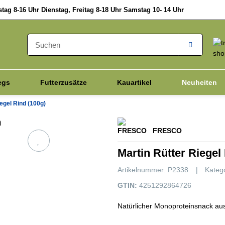
ag 8-16 Uhr Dienstag, Freitag 8-18 Uhr Samstag 10- 14 Uhr
egs
Futterzusätze
Kauartikel
Neuheiten
egel Rind (100g)
Vitalpilze
Hanfprodukte
Katze
Schnell D
FRESCO
Martin Rütter Riegel
Artikelnummer:
P2338
Kateg
GTIN:
4251292864726
Natürlicher Monoproteinsnack aus