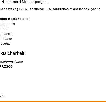
ür Hund unter 4 Monate geeignet.
mensetzung:
95% Rindfleisch, 5% natürliches pflanzliches Glycerin
sche Bestandteile:
ohprotein
Rohfett
 Rohasche
ohfaser
Feuchte
ktsicherheit:
lerinformationen
FRESCO
ale