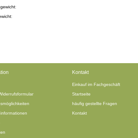
gewicht:
ukteigenschaft
ewicht:
tion
Kontakt
Einkauf im Fachgeschäft
Widerrufsformular
Startseite
smöglichkeiten
häufig gestellte Fragen
informationen
Kontakt
p
ten