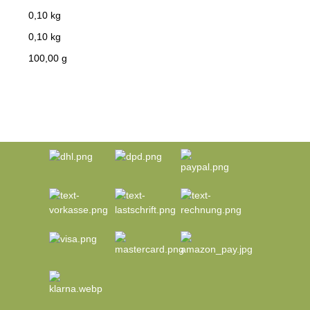
0,10 kg
0,10
kg
100,00 g