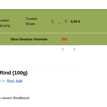
Trusted
0,00 €
Shops
Obst Gemüse Getreide
EIS
iagnosetest
Parasiten
 Rind (100g)
orie:
Rind, Kalb
 reinem Rindfleisch