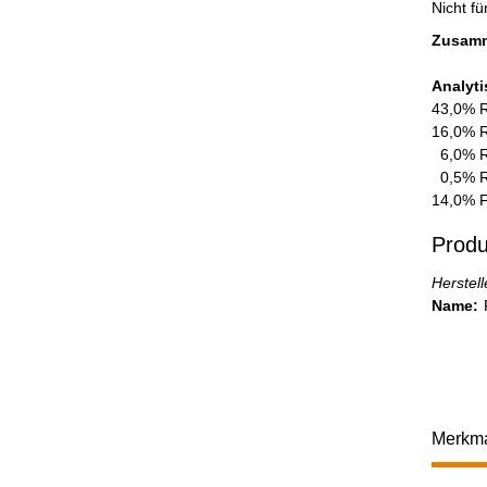
Nicht f
Zusam
Analyti
43,0% R
16,0%
6,0%
0,5% R
14,0% 
Produ
Herstel
Name:
Merkm