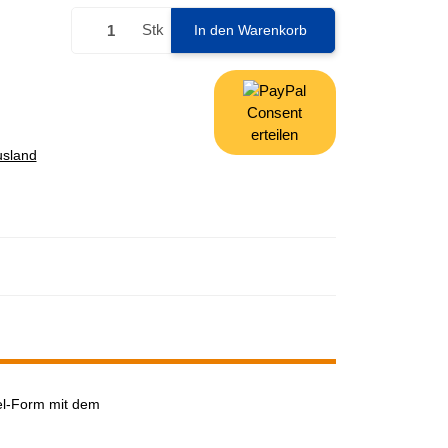
Stk
In den Warenkorb
Consent
erteilen
usland
gel-Form mit dem