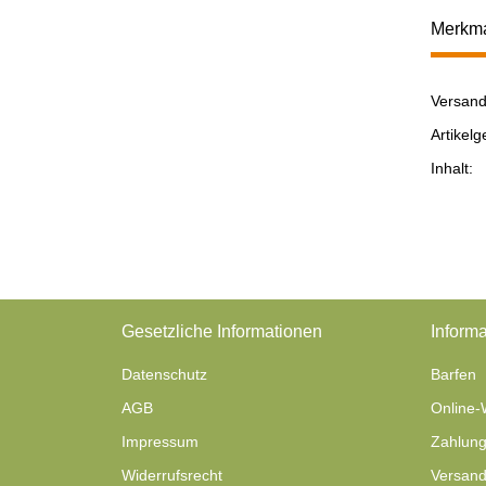
Merkm
Versand
Prod
Wert
Artikelg
Inhalt:
Gesetzliche Informationen
Informa
Datenschutz
Barfen
AGB
Online-
Impressum
Zahlung
Widerrufsrecht
Versand