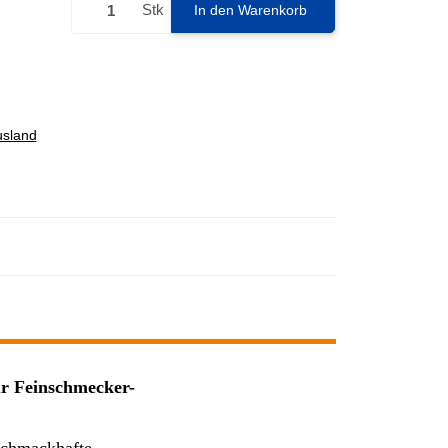
Stk
In den Warenkorb
usland
ür Feinschmecker-
 schmackhafte