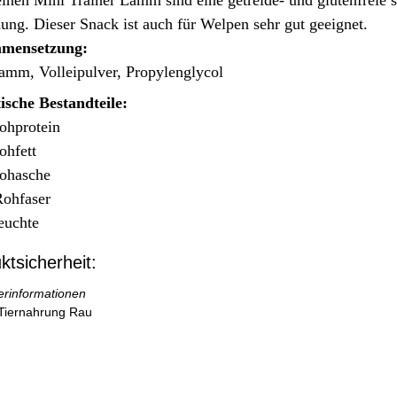
ung. Dieser Snack ist auch für Welpen sehr gut geeignet.
mensetzung:
mm, Volleipulver, Propylenglycol
ische Bestandteile:
hprotein
hfett
ohasche
ohfaser
euchte
ktsicherheit:
lerinformationen
Tiernahrung Rau