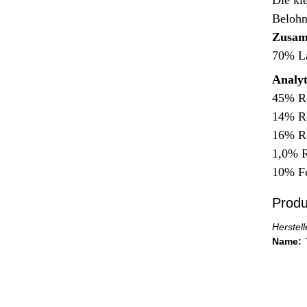
Belohn
Zusam
70% La
Analyt
45% Ro
14% Ro
16% R
1,0% R
10% F
Produ
Herstel
Name: