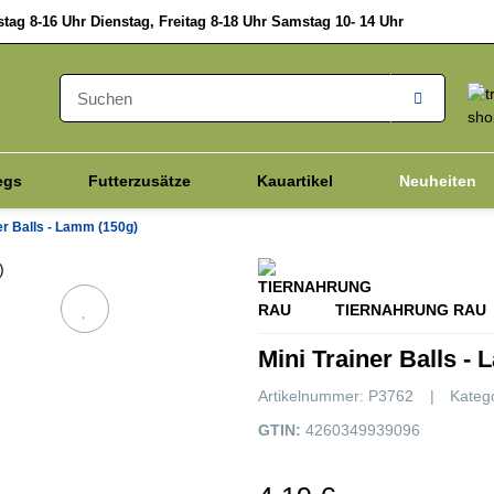
ag 8-16 Uhr Dienstag, Freitag 8-18 Uhr Samstag 10- 14 Uhr
egs
Futterzusätze
Kauartikel
Neuheiten
er Balls - Lamm (150g)
Vitalpilze
Hanfprodukte
Katze
Schnell D
TIERNAHRUNG RAU
Mini Trainer Balls -
Artikelnummer:
P3762
Kateg
GTIN:
4260349939096