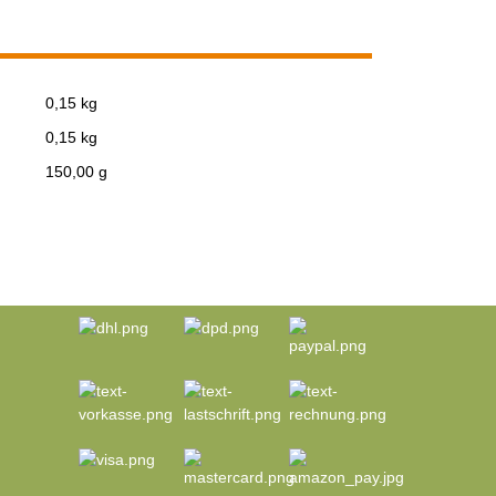
0,15 kg
0,15
kg
150,00 g