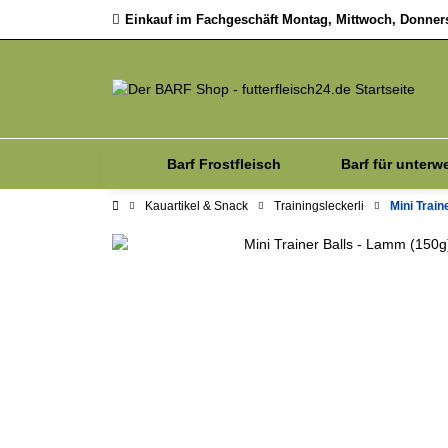
Einkauf im Fachgeschäft Montag, Mittwoch, Donnerst
Barf Frostfleisch
Barf für unterw
Kauartikel & Snack
Trainingsleckerli
Mini Train
Sale
Zubehör