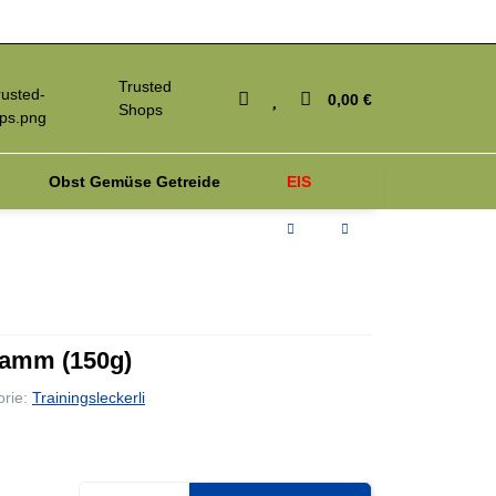
Trusted
0,00 €
Shops
Obst Gemüse Getreide
EIS
iagnosetest
Parasiten
 Lamm (150g)
orie:
Trainingsleckerli