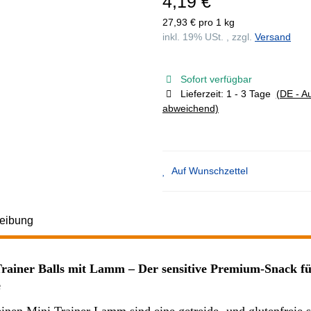
4,19 €
27,93 € pro 1 kg
inkl. 19% USt. , zzgl.
Versand
Sofort verfügbar
Lieferzeit:
1 - 3 Tage
(DE - A
abweichend)
Auf Wunschzettel
eibung
rainer Balls mit Lamm – Der sensitive Premium-Snack f
e
einen Mini Trainer Lamm sind eine getreide- und glutenfreie