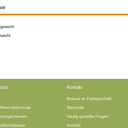
ale
gewicht:
ukteigenschaft
ewicht:
tion
Kontakt
Einkauf im Fachgeschäft
Widerrufsformular
Startseite
smöglichkeiten
häufig gestellte Fragen
informationen
Kontakt