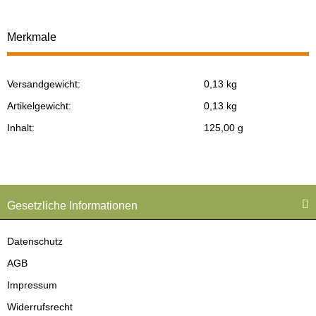
Merkmale
Versandgewicht:
0,13 kg
Produkteigenschaft
Wert
Artikelgewicht:
0,13
kg
Inhalt:
125,00 g
Gesetzliche Informationen
Datenschutz
AGB
Impressum
Widerrufsrecht