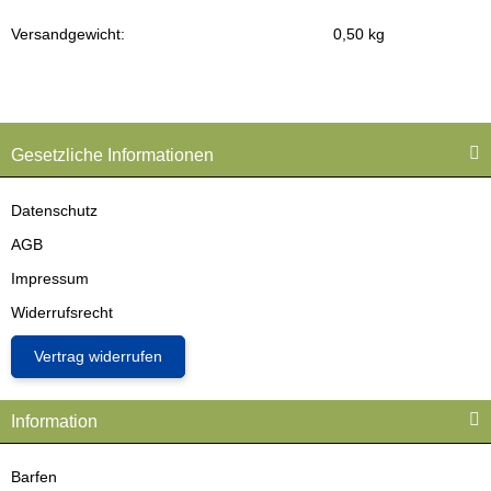
Versandgewicht:
0,50 kg
Produkteigenschaft
Wert
Gesetzliche Informationen
Datenschutz
AGB
Impressum
Widerrufsrecht
Vertrag widerrufen
Information
Barfen