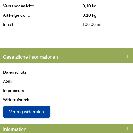
Versandgewicht:
0,10 kg
Produkteigenschaft
Wert
Artikelgewicht:
0,10
kg
Inhalt:
100,00 ml
Gesetzliche Informationen
Datenschutz
AGB
Impressum
Widerrufsrecht
Vertrag widerrufen
Information