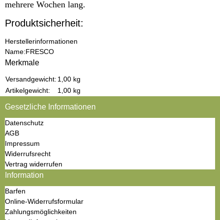
mehrere Wochen lang.
Produktsicherheit:
Herstellerinformationen
Name:
FRESCO
Merkmale
Produkteigenschaft
Wert
Versandgewicht:
1,00 kg
Artikelgewicht:
1,00
kg
Gesetzliche Informationen
Datenschutz
AGB
Impressum
Widerrufsrecht
Vertrag widerrufen
Information
Barfen
Online-Widerrufsformular
Zahlungsmöglichkeiten