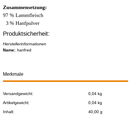
Zusammensetzung:
97 % Lammfleisch
3 % Hanfpulver
Produktsicherheit:
Herstellerinformationen
Name:
hanfred
Merkmale
Versandgewicht:
0,04 kg
Produkteigenschaft
Wert
Artikelgewicht:
0,04
kg
Inhalt:
40,00 g