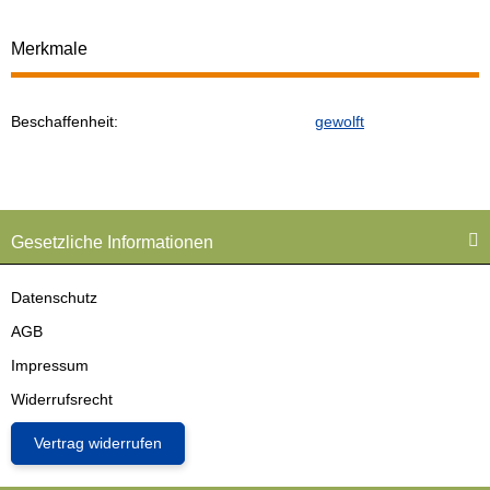
Merkmale
Beschaffenheit:
gewolft
Produkteigenschaft
Wert
Gesetzliche Informationen
Datenschutz
AGB
Impressum
Widerrufsrecht
Vertrag widerrufen