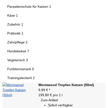
Artikel gefunden
Parasitenschutz für Katzen
1
Artikel gefunden
Käse
1
Artikel gefunden
Zubehör
1
Artikel gefunden
Präbiotik
1
Artikel gefunden
Zahnpflege
2
Artikel gefunden
Hundekekse
7
Artikel gefunden
Vegetarisch
3
Artikel gefunden
Funktionssnack
5
Artikel gefunden
Trainingsleckerli
2
Wormwood Tropfen Katzen (50ml)
9,99 €
*
199,80 € pro 1 l
Zum Artikel
Sofort verfügbar