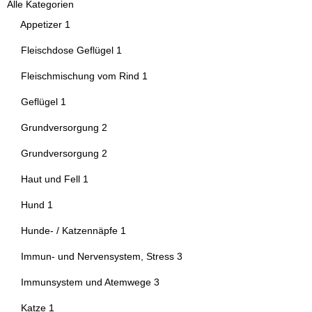
Alle Kategorien
Artikel gefunden
Appetizer
1
Artikel gefunden
Fleischdose Geflügel
1
Artikel gefunden
Fleischmischung vom Rind
1
Artikel gefunden
Geflügel
1
Artikel gefunden
Grundversorgung
2
Artikel gefunden
Grundversorgung
2
Artikel gefunden
Haut und Fell
1
Artikel gefunden
Hund
1
Artikel gefunden
Hunde- / Katzennäpfe
1
Artikel gefunden
Immun- und Nervensystem, Stress
3
Artikel gefunden
Immunsystem und Atemwege
3
Artikel gefunden
Katze
1