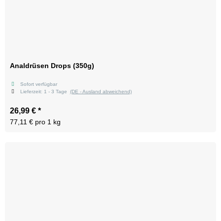
Analdrüsen Drops (350g)
Sofort verfügbar
Lieferzeit:
1 - 3 Tage
(DE - Ausland abweichend)
26,99 €
*
77,11 € pro 1 kg