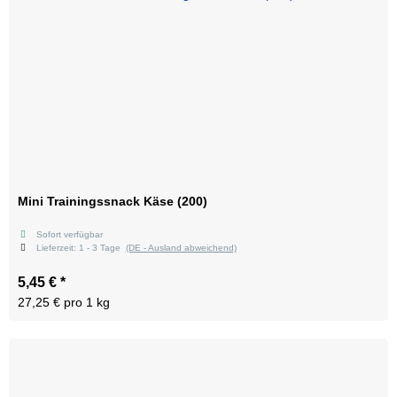
Mini Trainingssnack Käse (200)
Sofort verfügbar
Lieferzeit:
1 - 3 Tage
(DE - Ausland abweichend)
5,45 €
*
27,25 € pro 1 kg