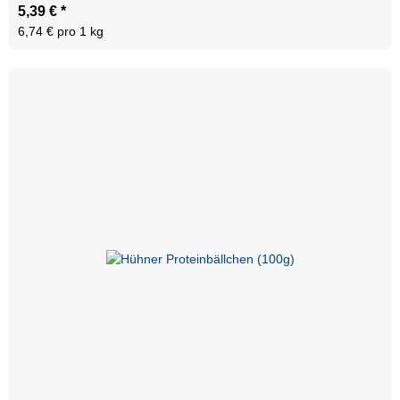
5,39 €
*
6,74 € pro 1 kg